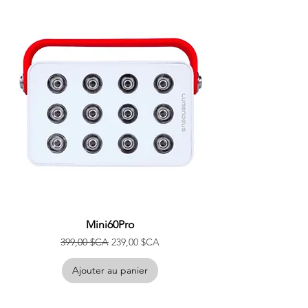
Mini60Pro
Prix original
Prix promotionnel
399,00 $CA
239,00 $CA
Ajouter au panier