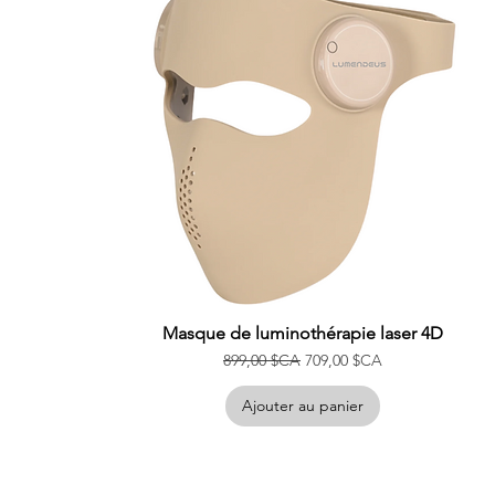
Masque de luminothérapie laser 4D
Prix original
Prix promotionnel
899,00 $CA
709,00 $CA
Ajouter au panier